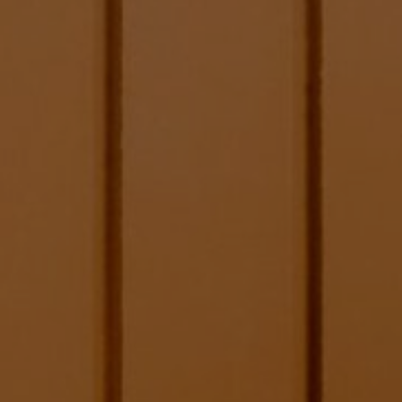
We Are Getting Married
Yuli & Dika
Kami Akan Menikah,