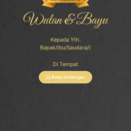
Wulan & Bayu
Kepada Yth.
Di Tempat
Buka Undangan
Andre Faturachman Siddik
Anak pertama dari keluarga:
Bapak Aceng Rachman
dan Ibu Nengsih (Almh.)/
Ibu Lina Marlina