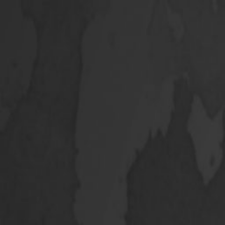
وَمِنْ اٰيٰتِهٖٓ اَنْ خَلَقَ لَكُمْ
wa min âyâtihî an khalaqa lakum 
“Dan Diantara Tanda-tanda (Kebes
Kamu Cenderung Dan Merasa Tent
Yang Demikian Itu Be