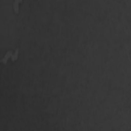
 مِّنْ اَنْفُسِكُمْ اَزْوَاجًا لِّتَسْكُنُوْٓا اِلَيْهَا وَجَعَلَ بَيْنَكُمْ مَّوَدَّةً وَّرَحْمَةًۗ اِنَّ فِيْ ذٰ
min anfusikum azwâjal litaskunû ilaihâ wa ja‘ala ba
fî dzâlika la’âyâtil liqaumiy yatafakkarûn
aran) -Nya Ialah Dia Menciptakan Pasangan-pasangan U
eram Kepadanya, Dan Dia Menjadikan Diantaramu Rasa 
nar-benar Terdapat Tanda-tanda (Kebesaran Allah) Bag
{ Q.S : Ar-Rum (30) : 21 }