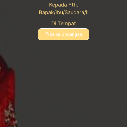
Kepada Yth.
Bapak Revindo
dan Ibu Yaswarni
Di Tempat
&
Buka Undangan