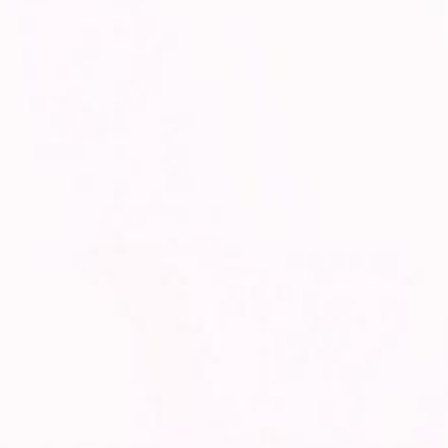
وَمِنْ اٰيٰتِهٖٓ اَنْ خَلَقَ لَكُمْ مِّنْ اَنْفُسِكُمْ
اَزْوَاجًا لِّتَسْكُنُوْٓا اِلَيْهَا وَجَعَلَ بَيْنَكُمْ مَّوَدَّةً
وَّرَحْمَةًۗ اِنَّ فِيْ ذٰلِكَ لَاٰيٰتٍ لِّقَوْمٍ يَّتَفَكَّرُوْنَ
۝٢
wa min âyâtihî an khalaqa lakum min anfusikum azwâjal
litaskunû ilaihâ wa ja‘ala bainakum mawaddataw wa
raḫmah, inna fî dzâlika la’âyâtil liqaumiy yatafakkarûn
“Dan Diantara Tanda-tanda (Kebesaran) -Nya Ialah Dia
Menciptakan Pasangan-pasangan Untukmu Dari Jenismu
Sendiri, Agar Kamu Cenderung Dan Merasa Tenteram
Kepadanya, Dan Dia Menjadikan Diantaramu Rasa Kasih
Dan Sayang. Sungguh, Pada Yang Demikian Itu Benar-
benar Terdapat Tanda-tanda (Kebesaran Allah) Bagi Kaum
Yang Berfikir”
{ Q.S : Ar-Rum (30) : 21 }