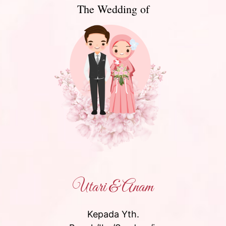
Muhammad Khoirul Anam
Putra Pertama Dari Keluarga :
Bapak Fauzi
dan Ibu Solehatun
Utari & Anam
Kepada Yth.