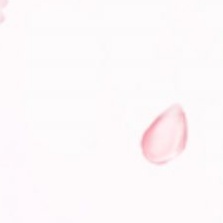
Utari & Anam
Jumat,
13 Desember 2024
0
0
0
0
Hari
Jam
Menit
Detik