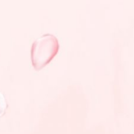
بَارَكَ اللَّهُ لَكَ وَبَارَكَ عَلَيْكَ وَجَمَعَ
بَيْنَكُمَا فِي خَيْر
Baarokalaahu laka wabaaroka ‘alaika
wajama’a bainakumaa fii khoir.
“Semoga Allah memberkahimu di waktu
bahagia dan memberkahimu di waktu
susah, dan semoga Allah menyatukan
kalian berdua dalam kebaikan “
Tiada Yang Dapat Kami Ungkapkan
Selain Rasa Terimakasih Dari Hati Yang
Tulus Apabila Bapak/ Ibu/ Saudara/i
Berkenan Hadir Untuk Memberikan Do’a
Restu Kepada Kami