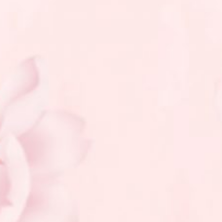
Utari & Anam
13 Desember 2024
Berikan Ucapan Spesial Anda Disini :
[comment-kit style="golden"]
Created By KamiBuatin.my.id