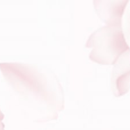
You Are invited To
The Wedding Of