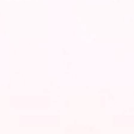
Dengan Memohon Rahmat Dan Ridho Dari Allah
SWT. Kami Bermaksud Menyelenggarakan
Pernikahan Putra Putri Kami