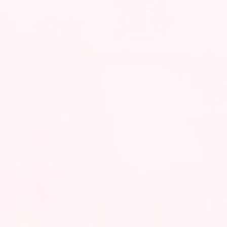
Utari Dewi Astuti
Putri Keempat Dari Keluarga :
Bapak Sarno
dan Ibu Sriatun
&