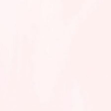
12
Des
2024
Pukul 09.00 WIB - Selesai
Di Kediaman Mempelai Wanita
Jl Tanggamus 8, Sumber Agung, Rawa Pitu (kp)
Resepsi
Jumat
13
Des
2024
Pukul 09.00 WIB - Selesai
Di Kediaman Mempelai Pria
Jl. Permai 1,sumber Agung, Rawa Pitu (kp)