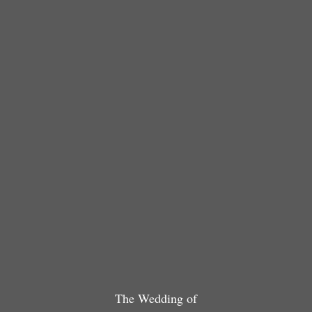
Putra Pertama Dari Keluarga
Bapak Agus Munandar
Dan Ibu Ine Sumiati
THE WEDDING
Events
Selasa,