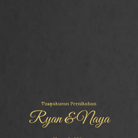
dan Ibu Irawati
&
Tasyakuran Pernikahan
Ryan & Naya