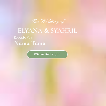
The Wedding of
ELYANA & SYAHRIL
Kepada Yth.
Nama Tamu
Buka Undangan