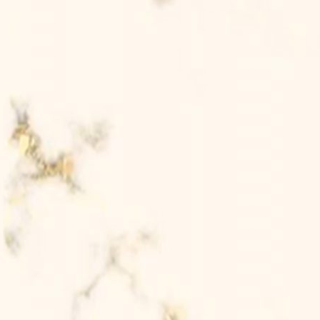
nar-benar Terdapat Tanda-tanda (Kebesaran Allah) Bag
{ Q.S : Ar-Rum (30) : 21 }
Dengan Memohon Rahmat Dan
Ridho Dari Allah SWT. Kami