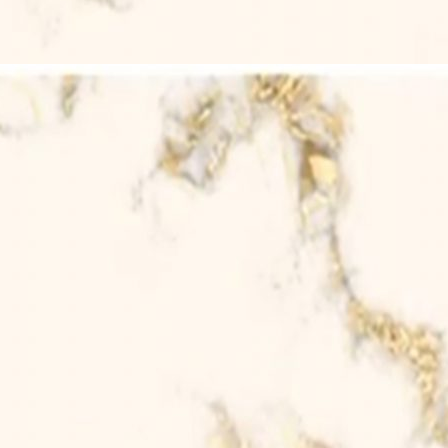
وَمِنْ اٰيٰتِهٖٓ اَنْ خَلَقَ لَكُمْ مِّنْ ا
aḫmah, inna fî dzâlika la’âyâtil liqaumiy
ntukmu Dari Jenismu Sendiri, Agar
Kasih Dan Sayang. Sungguh, Pada