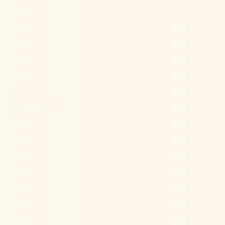
The Groom
Sufaat