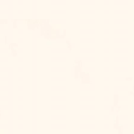
ٰيٰتٍ لِّقَوْمٍ يَّتَفَكَّرُوْنَ ۝٢
wa min âyâtihî an khalaqa lakum min anfu
“Dan Diantara Tanda-tanda (Kebes
Kamu Cenderung Dan Merasa Tete