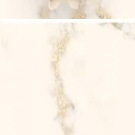
َنْفُسِكُمْ اَزْوَاجًا لِّتَسْكُنُوْٓا اِلَيْهَا وَجَعَلَ بَيْنَكُمْ مَّوَدَّةً وَّرَحْمَةًۗ اِنَّ فِيْ ذٰلِكَ لَا
sikum azwâjal litaskunû ilaihâ wa ja‘ala bainakum mawaddataw wa r
yatafakkarûn
aran) -Nya Ialah Dia Menciptakan Pasangan-pasangan U
ram Kepadanya, Dan Dia Menjadikan Diantaramu Rasa 