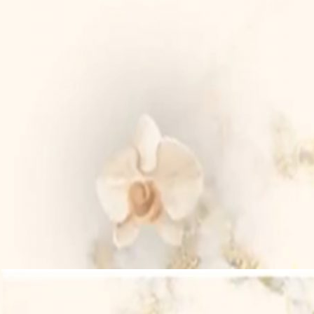
Putra Pertama Dari :
Bapak Marsum
dan Ibu Suteti