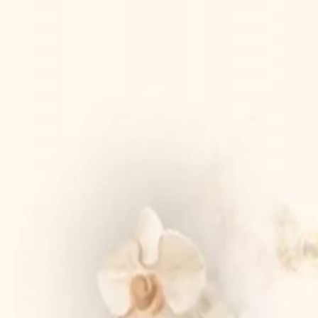
Firoh & Faat
0
0
Hari
Jam
Kamis,
30 Oktober 2025
0
0
Menit
Detik
Simpan di Kalender