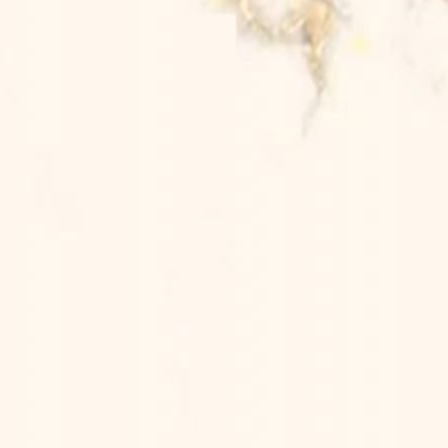
i Kaum Yang Berfikir”