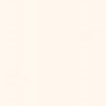
You Are invited To
The Wedding Of