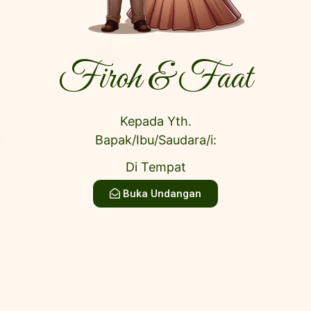
Firoh & Faat
Maulud Maghfiroh
Kepada Yth.
Putri Ke 4 Dari :
Bapak Saefur
Di Tempat
dan Ibu Parnisah
Buka Undangan
&