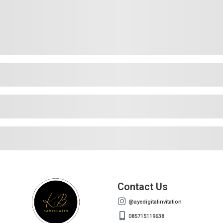
Contact Us
@ayedigitalinvitation
085715119638